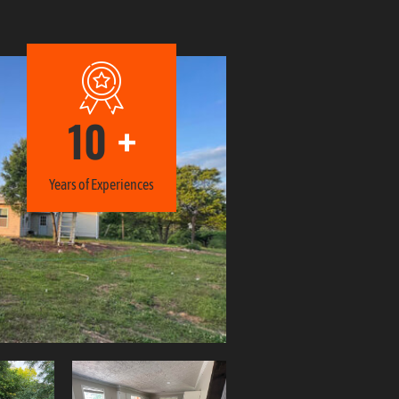
10
+
Years of Experiences