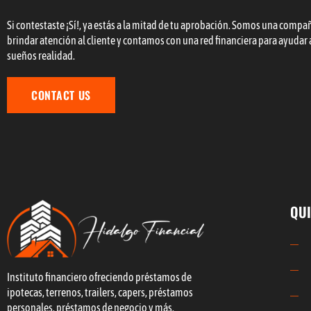
Si contestaste ¡Sí!, ya estás a la mitad de tu aprobación. Somos una compa
brindar atención al cliente y contamos con una red financiera para ayudar 
sueños realidad.
CONTACT US
QUI
Instituto financiero ofreciendo préstamos de
ipotecas, terrenos, trailers, capers, préstamos
personales, préstamos de negocio y más.