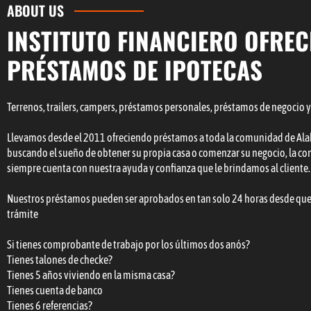
ABOUT US
INSTITUTO FINANCIERO OFRE
PRÉSTAMOS DE IPOTECAS
Terrenos, trailers, campers, préstamos personales, préstamos de negocio y
Llevamos desde el 2011 ofreciendo préstamos a toda la comunidad de Al
buscando el sueño de obtener su propia casa o comenzar su negocio, la 
siempre cuenta con nuestra ayuda y confianza que le brindamos al cliente.
Nuestros préstamos pueden ser aprobados en tan solo 24 horas desde qu
trámite
Si tienes comprobante de trabajo por los últimos dos anós?
Tienes talones de checke?
Tienes 5 años viviendo en la misma casa?
Tienes cuenta de banco
Tienes 6 referencias?