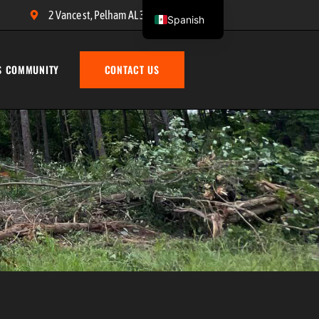
2 Vance st, Pelham AL 35124
Spanish
English
S COMMUNITY
CONTACT US