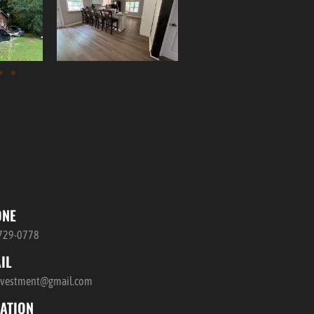
ONE
729-0778
IL
nvestment@gmail.com
ATION