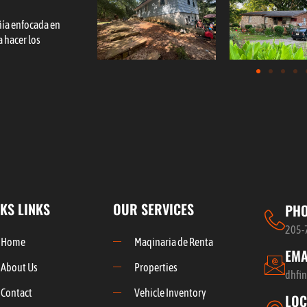
ñía enfocada en
a hacer los
KS LINKS
OUR SERVICES
PH
205-
Home
Maqinaria de Renta
EMA
About Us
Properties
dhfi
Contact
Vehicle Inventory
LOC