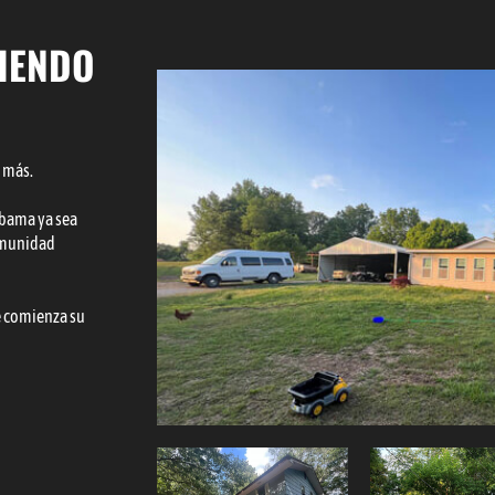
CIENDO
 más.
abama ya sea
comunidad
e comienza su