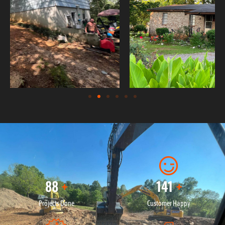
116
185
+
+
Projects Done
Customer Happy