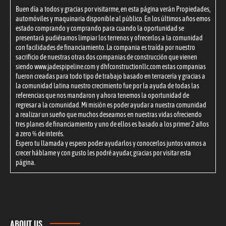
Buen día a todos y gracias por visitarme, en esta página verán Propiedades,
automóviles y maquinaria disponible al público. En los últimos años emos
estado comprando y comprando para cuando la oportunidad se
presentará pudiéramos limpiar los terrenos y ofrecerlos a la comunidad
con facilidades de financiamiento. La compania es traída por nuestro
sacrificio de nuestras otras dos companias de construcción que vienen
siendo
www.jadespipeline.com
y
dhfconstructionllc.com
estas companias
fueron creadas para todo tipo de trabajo basado en terracería y gracias a
la comunidad latina nuestro crecimiento fue por la ayuda de todas las
referencias que nos mandaron y ahora tenemos la oportunidad de
regresar a la comunidad. Mi misión es poder ayudar a nuestra comunidad
a realizar un sueño que muchos deseamos en nuestras vidas ofreciendo
tres planes de financiamiento y uno de ellos es basado a los primer 2 años
a zero % de interés.
Espero tu llamada y espero poder ayudarlos y conocerlos juntos vamos a
crecer háblame y con gusto les podré ayudar, gracias por visitar esta
página.
ABOUT US