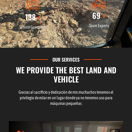
91
+
182
+
Team Experts
Service Guarantee
OUR SERVICES
WE PROVIDE THE BEST LAND AND
VEHICLE
Gracias al sacrificio y dedicación de mis muchachos tenemos el
privilegio de estar en un lugar donde ya no tenemos uso para
máquinas pequeñas.