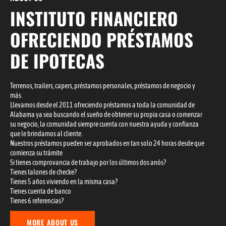
INSTITUTO FINANCIERO
OFRECIENDO PRÉSTAMOS
DE IPOTECAS
Terrenos, trailers, capers, préstamos personales, préstamos de negocio y
más.
Llevamos desde el 2011 ofreciendo préstamos a toda la comunidad de
Alabama ya sea buscando el sueño de obtener su propia casa o comenzar
su negocio, la comunidad siempre cuenta con nuestra ayuda y confianza
que le brindamos al cliente.
Nuestros préstamos pueden ser aprobados en tan solo 24 horas desde que
comienza su trámite
Si tienes comprovancia de trabajo por los últimos dos anós?
Tienes talones de checke?
Tienes 5 años viviendo en la misma casa?
Tienes cuenta de banco
Tienes 6 referencias?
MORE ABOUT US